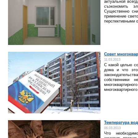
актуальной всегд
съэкономить эл
Существенно сни
применение свет
перспективными 
Совет многоква
11.03.2013
С какой целью со
дома и что это
законодательст
собственники 
многоквартирного
многоквартирного
Температура вод
06.03.2013
Что необходим