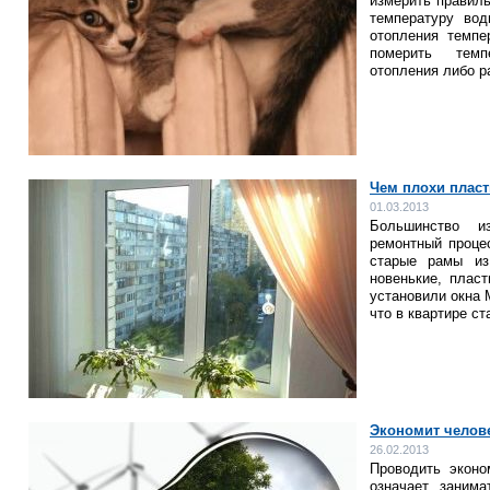
измерить правиль
температуру во
отопления темпе
померить темп
отопления либо р
Чем плохи плас
01.03.2013
Большинство и
ремонтный проце
старые рамы из
новенькие, пласт
установили окна 
что в квартире с
Экономит челове
26.02.2013
Проводить эконо
означает занима