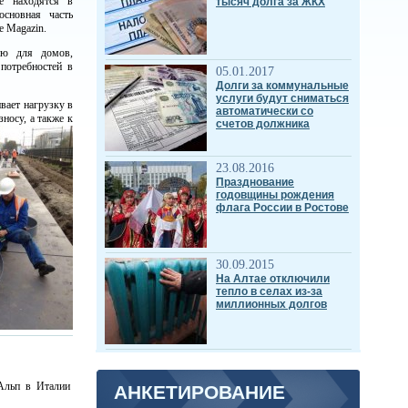
е находятся в
тысяч долга за ЖКХ
 основная часть
e Magazin.
ию для домов,
потребностей в
05.01.2017
Долги за коммунальные
услуги будут сниматься
вает нагрузку в
автоматически со
носу, а также к
счетов должника
23.08.2016
Празднование
годовщины рождения
флага России в Ростове
30.09.2015
На Алтае отключили
тепло в селах из-за
миллионных долгов
Альп в Италии
АНКЕТИРОВАНИЕ