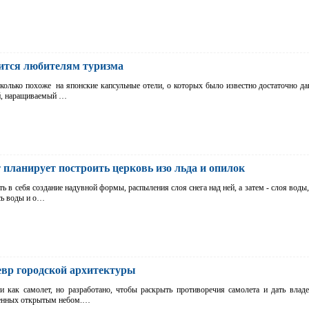
ится любителям туризма
колько похоже на японские капсульные отели, о которых было известно достаточно да
й, наращиваемый …
 планирует построить церковь изо льда и опилок
ь в себя создание надувной формы, распыления слоя снега над ней, а затем - слоя воды
сь воды и о…
евр городской архитектуры
и как самолет, но разработано, чтобы раскрыть противоречия самолета и дать влад
женных открытым небом.…