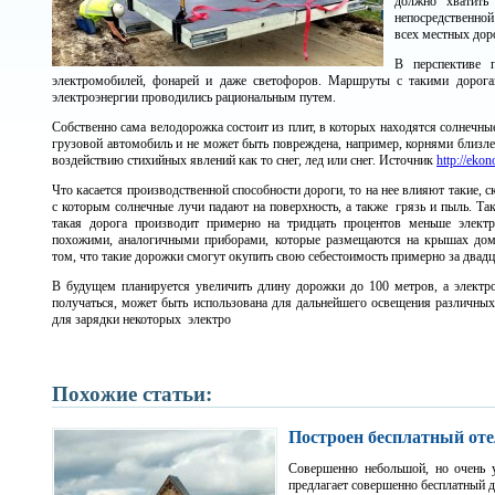
должно хватить
непосредственной
всех местных дор
В перспективе 
электромобилей, фонарей и даже светофоров. Маршруты с такими дорогам
электроэнергии проводились рациональным путем.
Собственно сама велодорожка состоит из плит, в которых находятся солнечн
грузовой автомобиль и не может быть повреждена, например, корнями близле
воздействию стихийных явлений как то снег, лед или снег.
Источник
http://ekon
Что касается производственной способности дороги, то на нее влияют такие, 
с которым солнечные лучи падают на поверхность, а также грязь и пыль. Та
такая дорога производит примерно на тридцать процентов меньше электр
похожими, аналогичными приборами, которые размещаются на крышах домо
том, что такие дорожки смогут окупить свою себестоимость примерно за двадца
В будущем планируется увеличить длину дорожки до 100 метров, а электроэ
получаться, может быть использована для дальнейшего освещения различных
для зарядки некоторых электро
Похожие статьи:
Построен бесплатный оте
Совершенно небольшой, но очен
предлагает совершенно бесплатный 