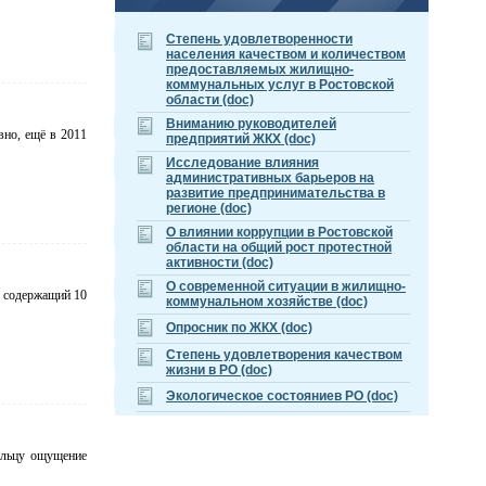
Cтепень удовлетворенности
населения качеством и количеством
предоставляемых жилищно-
коммунальных услуг в Ростовской
области (doc)
Вниманию руководителей
вно, ещё в 2011
предприятий ЖКХ (doc)
Исследование влияния
административных барьеров на
развитие предпринимательства в
регионе (doc)
О влиянии коррупции в Ростовской
области на общий рост протестной
активности (doc)
О современной ситуации в жилищно-
, содержащий 10
коммунальном хозяйстве (doc)
Опросник по ЖКХ (doc)
Степень удовлетворения качеством
жизни в РО (doc)
Экологическое состояниев РО (doc)
ельцу ощущение