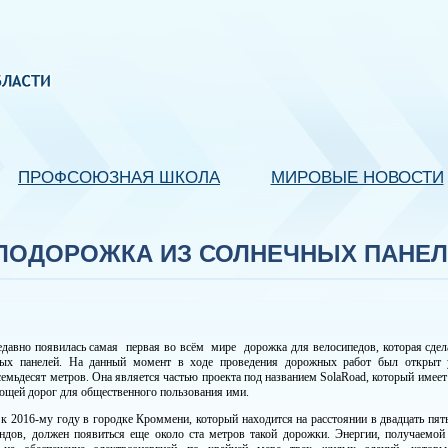
ПРОФСОЮЗНАЯ ШКОЛА
МИРОВЫЕ НОВОСТИ
ЕЛОДОРОЖКА ИЗ СОЛНЕЧНЫХ ПАНЕ
давно появилась самая первая во всём мире дорожка для велосипедов, которая сде
ых панелей. На данный момент в ходе проведения дорожных работ был открыт 
семьдесят метров. Она является частью проекта под названием SolaRoad, который имеет
щей дорог для общественного пользования ими.
 к 2016-му году в городке Кроммени, который находится на расстоянии в двадцать пят
ндов, должен появиться еще около ста метров такой дорожки. Энергии, получаемой