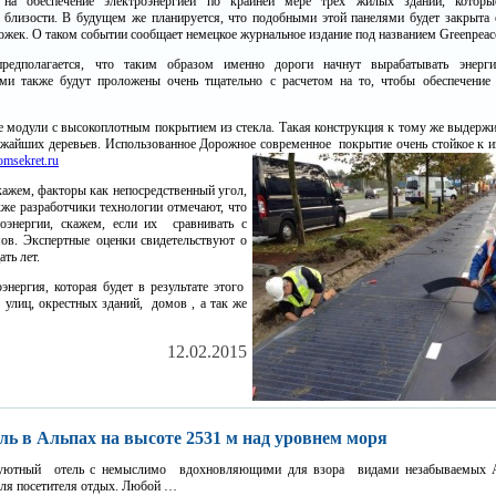
 на обеспечение электроэнергией по крайней мере трех жилых зданий, которы
 близости. В будущем же планируется, что подобными этой панелями будет закрыта
ожек. О таком событии сообщает немецкое журнальное издание под названием Greenpeac
предполагается, что таким образом именно дороги начнут вырабатывать энерг
и также будут проложены очень тщательно с расчетом на то, чтобы обеспечение 
ые модули с высокоплотным покрытием из стекла. Такая конструкция к тому же выдержи
жайших деревьев. Использованное Дорожное современное покрытие очень стойкое к из
omsekret.ru
скажем, факторы как непосредственный угол,
кже разработчики технологии отмечают, что
оэнергии, скажем, если их сравнивать с
в. Экспертные оценки свидетельствуют о
ть лет.
нергия, которая будет в результате этого
 улиц, окрестных зданий, домов , а так же
12.02.2015
ль в Альпах на высоте 2531 м над уровнем моря
ь уютный отель с немыслимо вдохновляющими для взора видами незабываемых 
для посетителя отдых. Любой …