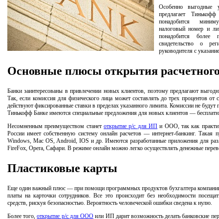
Особенно выгодные
предлагает Тинькоф
понадобится миним
налоговый номер и ли
понадобится более 
свидетельство о ре
руководителя с указани
Основные плюсы открытия расчетного
Банки заинтересованы в привлечении новых клиентов, поэтому предлагают выгодн
Так, если комиссия для физического лица может составлять до трех процентов о
действуют фиксированные ставки в пределах указанного лимита. Комиссии не будут 
Тинькофф Банке имеются специальные предложения для новых клиентов — бесплатн
Несомненным преимуществом станет
открытие р/с для ИП
и ООО, так как практи
России имеет собственную систему онлайн расчетов — интернет-банкинг. Такая 
Windows, Mac OS, Android, IOS и др. Имеются разработанные приложения для разл
FireFox, Opera, Сафари. В режиме онлайн можно легко осуществлять денежные перев
Пластиковые карты
Еще один важный плюс — при помощи программных продуктов бухгалтера компании 
платы на карточки сотрудников. Все это происходит без необходимости посеща
средств, рискуя безопасностью. Вероятность человеческой ошибки сведена к нулю.
Более того,
открытие р/с для ООО
или ИП дарит возможность делать банковские пере