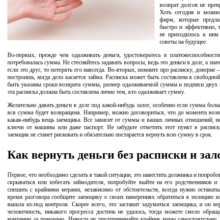
возврат долгов не прев
Хоть сегодня и можно
фирм, которые предл
быстро и эффективно, т
не приходилось к ним
советы на будущее.
Во-первых, прежде чем одалживать деньги, удостоверьтесь в платежеспособности
потребовалась сумма. Не стесняйтесь задавать вопросы, ведь это деньги в долг, а знач
если это друг, то потерять его навсегда. Во-вторых, помните про расписку, доверие
построишь, когда дело касается займа. Расписка может быть составлена в свободно
быть указаны сроки возврата суммы, размер одалживаемой суммы и подписи двух 
эта расписка должна быть составлена лично тем, кто одалживает сумму.
Желательно давать деньги в долг под какой-нибудь залог, особенно если сумма боль
вся сумма будет возвращена. Например, можно договориться, что до момента возв
какая-нибудь вещь заемщика. Все зависит от суммы и ваших личных отношений, н
ключи от машины или даже паспорт. Не забудьте отметить этот пункт в расписке
заемщик не станет рисковать и обязательно постарается вернуть всю сумму в срок.
Как вернуть деньги без расписки и зал
Первое, что необходимо сделать в такой ситуации, это навестить должника и попробо
скрываться или избегать займодателя, попробуйте выйти на его родственников и 
спешить с крайними мерами, независимо от обстоятельств, всегда нужно остават
время разговора сообщите заемщику о своих намерениях обратиться в полицию ил
вышла из-под контроля. Скорее всего, это заставит задуматься заемщика, и он ве
человечность, никакого прогресса достичь не удалось, тогда можете смело обращ
компании за помощью. Никогда не предпринимайте крайние меры самостоятельно,