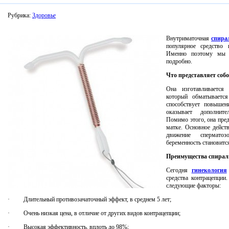
Рубрика:
Здоровье
Внутриматочная
спира
популярное средство 
Именно поэтому мы 
подробно.
Что представляет соб
Она изготавливается 
который обматываетс
способствует повышен
оказывает дополните
Помимо этого, она пре
матке. Основное дейст
движение спермато
беременность становитс
Преимущества спирал
Сегодня
гинекология
средства контрацепци
следующие факторы:
· Длительный противозачаточный эффект, в среднем 5 лет;
·
Очень низкая цена, в отличие от других видов контрацепции;
·
Высокая эффективность, вплоть до 98%;