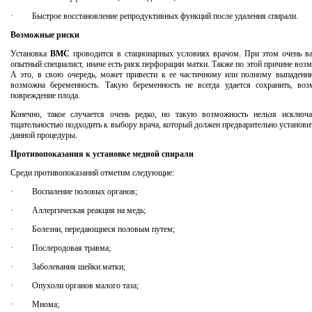
·
Быстрое восстановление репродуктивных функций после удаления спирали.
Возможные риски
Установка
ВМС
проводится в стационарных условиях врачом. При этом очень в
опытный специалист, иначе есть риск перфорации матки. Также по этой причине воз
А это, в свою очередь, может привести к ее частичному или полному выпадению
возможна беременность. Такую беременность не всегда удается сохранить, в
повреждение плода.
Конечно, такое случается очень редко, но такую возможность нельзя исключ
тщательностью подходить к выбору врача, который должен предварительно установи
данной процедуры.
Противопоказания к установке медной спирали
Среди противопоказаний отметим следующие:
· Воспаление половых органов;
·
Аллергическая реакция на медь;
·
Болезни, передающиеся половым путем;
·
Послеродовая травма;
·
Заболевания шейки матки;
·
Опухоли органов малого таза;
·
Миома;