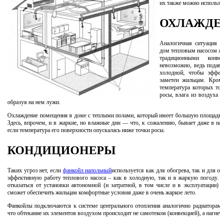
их также можно использ
ОХЛАЖДЕ
Аналогичная ситуация 
дом тепловым насосом 
традиционными конв
невозможно, ведь пода
холодной, чтобы эфф
заметен жильцам. Кром
температура которых т
росы, влага из воздуха
образуя на нем лужи.
Охлаждение помещения в доме с теплыми полами, который имеет большую площадь
Здесь, впрочем, и в жаркие, но влажные дни — что, к сожалению, бывает даже в 
если температура его поверхности опускалась ниже точки росы.
КОНДИЦИОНЕРЫ
Таких угроз нет, если
фанкойл напольный
используется как для обогрева, так и для
эффективную работу теплового насоса – как в холодную, так и в жаркую погоду.
отказаться от установки автономной (и затратной, в том числе и в эксплуатации
сможет обеспечить жильцам комфортные условия даже в очень жаркое лето.
Фанкойлы подключаются к системе центрального отопления аналогично радиаторам
что обтекание их элементов воздухом происходит не самотеком (конвекцией), а нагн