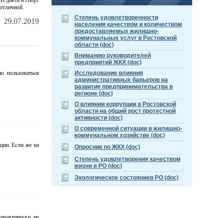
 И диета и спорт
 отличной.
Cтепень удовлетворенности
29.07.2019
населения качеством и количеством
предоставляемых жилищно-
коммунальных услуг в Ростовской
области (doc)
Вниманию руководителей
предприятий ЖКХ (doc)
Исследование влияния
о пользоваться
административных барьеров на
развитие предпринимательства в
регионе (doc)
О влиянии коррупции в Ростовской
области на общий рост протестной
активности (doc)
О современной ситуации в жилищно-
коммунальном хозяйстве (doc)
ции. Если же на
Опросник по ЖКХ (doc)
Степень удовлетворения качеством
жизни в РО (doc)
Экологическое состояниев РО (doc)
практически не