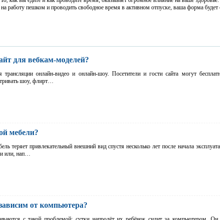
 То, как вы едите и как проводите время, оказывает огромное влияние на ваше здоровье.
ь на работу пешком и проводить свободное время в активном отпуске, ваша форма будет
сайт для вебкам-моделей?
 трансляции онлайн-видео и онлайн-шоу. Посетители и гости сайта могут бесплатн
атривать шоу, флирт…
кой мебели?
ель теряет привлекательный внешний вид спустя несколько лет после начала эксплуата
ки или, нап…
 зависим от компьютера?
иваются с такой проблемой: сутки напролёт их ребёнок сидит за компьютером. Он 