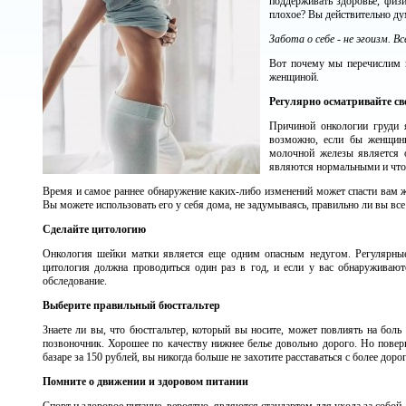
поддерживать здоровье, физ
плохое? Вы действительно дум
Забота о себе - не эгоизм. В
Вот почему мы перечислим в
женщиной.
Регулярно осматривайте св
Причиной онкологии груди 
возможно, если бы женщины
молочной железы является о
являются нормальными и что
Время и самое раннее обнаружение каких-либо изменений может спасти вам 
Вы можете использовать его у себя дома, не задумываясь, правильно ли вы все 
Сделайте цитологию
Онкология шейки матки является еще одним опасным недугом. Регулярные 
цитология должна проводиться один раз в год, и если у вас обнаруживаю
обследование.
Выберите правильный бюстгальтер
Знаете ли вы, что бюстгальтер, который вы носите, может повлиять на боль
позвоночник. Хорошее по качеству нижнее белье довольно дорого. Но повер
базаре за 150 рублей, вы никогда больше не захотите расставаться с более дор
Помните о движении и здоровом питании