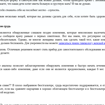
ическую форму и самочувствие как можно дольше, чтобы проводить время с любимым
аете, что ваши дети хотят иметь больную и грустную мать? Я так не думаю.
сегда ставить себя на последнее место - глупость.
ам несколько вещей, которые вы должны сделать для себя, если хотите быть здоро
ою грудь
являются обнаруженные слишком поздно изменения, которые невозможно вылечит
 сообщили врачу раньше о первых симптомах. Все мы знаем, что регулярное са
бязательным. Однако, не многие женщины знают, как сделать такой тест, какие из
 должно беспокоить. Для уверенности вы можете
записаться прием гинекологу женской 
жизнь. Отличным решением может стать прибор для самостоятельного обследования м
делаете.
анализы позволят заблаговременно обнаружить изменения и быстро начать лечение
тся какие-либо изменения, даже если они не являются вредоносными, каждые 6 мес 
 в спине?? В плохо выбранном бюстгальтере, грудь недостаточно поддерживается, и ег
ьте, если вы сравните ощущения в хорошо облегающем бюстгальтере и в бюстгальтер
огой моделью.