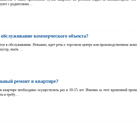
ируют с родителями…
е обслуживание коммерческого объекта?
ся в обслуживании. Неважно, идет речь о торговом центре или производственном ком
 мусор, мыть …
льный ремонт в квартире?
в квартире необходимо осуществлять раз в 10-15 лет. Именно за этот временной пром
еть и требу…