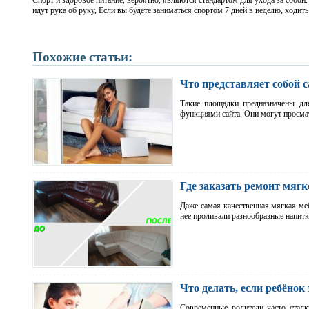
Спорт и здоровое питание, вероятно, являются стандартом для ухода за собой.
идут рука об руку, Если вы будете заниматься спортом 7 дней в неделю, ходит
Похожие статьи:
Что представляет собой 
Такие площадки предназначены для
функциями сайта. Они могут просм
Где заказать ремонт мяг
Даже самая качественная мягкая меб
нее проливали разнообразные напит
Что делать, если ребёнок
Современные родители часто сталк