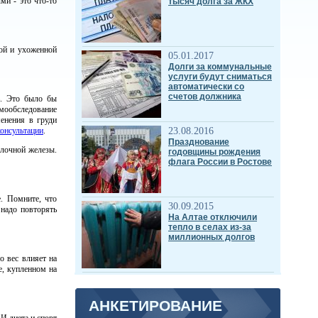
и - это что-то
тысяч долга за ЖКХ
вой и ухоженной
05.01.2017
Долги за коммунальные
услуги будут сниматься
автоматически со
счетов должника
ь. Это было бы
мообследование
менения в груди
консультации
.
23.08.2016
Празднование
олочной железы.
годовщины рождения
флага России в Ростове
. Помните, что
30.09.2015
надо повторять
На Алтае отключили
тепло в селах из-за
миллионных долгов
о вес влияет на
е, купленном на
АНКЕТИРОВАНИЕ