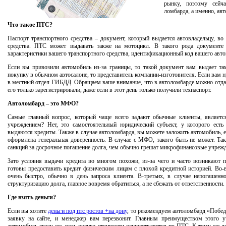
рынку, поэтому сей
ломбарда, а именно, ав
Что такое ПТС?
Паспорт транспортного средства – документ, который выдается автовладельцу, во
средства. ПТС может выдавать также на мотоцикл. В такого рода документе 
характеристики вашего транспортного средства, идентификационный код вашего авто
Если вы привозили автомобиль из-за границы, то такой документ вам выдает та
покупку в обычном автосалоне, то представитель компании-изготовителя. Если вам ну
в местный отдел ГИБДД. Обращаем ваше внимание, что в автоломбарде можно отдат
его только зарегистрировали, даже если в этот день только получили техпаспорт.
Автоломбард – это МФО?
Самые главный вопрос, который чаще всего задают обычные клиенты, являет
учреждением? Нет, это самостоятельный юридический субъект, у которого есть 
выдаются кредиты. Также в случае автоломбарда, вы можете заложить автомобиль, ес
оформлена генеральная доверенность. В случае с МФО, такого быть не может. Та
санкций за досрочное погашение долга, чем обычно грешат микрофинансовые учреж
Зато условия выдачи кредита во многом похожи, из-за чего и часто возникают 
готовы предоставить кредит физическим лицам с плохой кредитной историей. Во-
очень быстро, обычно в день запроса клиента. В-третьих, в случае непогашенн
структуризацию долга, главное вовремя обратиться, а не сбежать от ответственности.
Где взять деньги?
Если вы хотите
деньги под птс ростов +на дону
, то рекомендуем автоломбард «Побед
заявку на сайте, и менеджер вам перезвонит. Главным преимуществом этого 