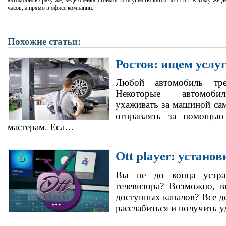
автомобиль сразу же, ведь оценка стоимости осуществляется по ПТС. К тому же де
часов, а прямо в офисе компании.
Похожие статьи:
Ростов: ищем услу
Любой автомобиль тре
Некоторые автомоби
ухаживать за машиной сам
отправлять за помощью
мастерам. Есл…
Ott player: установ
Вы не до конца устраи
телевизора? Возможно, в
доступных каналов? Все де
расслабиться и получить 