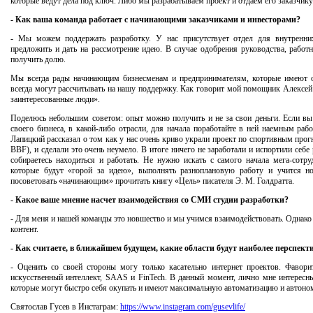
которые ведут дела под ключ. Либо мы разрабатываем проект и отдаём его заказчику
- Как ваша команда работает с начинающими заказчиками и инвесторами?
- Мы можем поддержать разработку. У нас присутствует отдел для внутренни
предложить и дать на рассмотрение идею. В случае одобрения руководства, работн
получить долю.
Мы всегда рады начинающим бизнесменам и предпринимателям, которые имеют о
всегда могут рассчитывать на нашу поддержку. Как говорит мой помощник Алексей
заинтересованные люди».
Поделюсь небольшим советом: опыт можно получить и не за свои деньги. Если вы 
своего бизнеса, в какой-либо отрасли, для начала поработайте в ней наемным ра
Лапицкий рассказал о том как у нас очень криво украли проект по спортивным прог
BBF), и сделали это очень неумело. В итоге ничего не заработали и испортили себ
собираетесь находиться и работать. Не нужно искать с самого начала мега-сотру
которые будут «горой за идею», выполнять разноплановую работу и учится 
посоветовать «начинающим» прочитать книгу «Цель» писателя Э. М. Голдратта.
- Какое ваше мнение насчет взаимодействия со СМИ студии разработки?
- Для меня и нашей команды это новшество и мы учимся взаимодействовать. Однако 
контент.
- Как считаете, в ближайшем будущем, какие области будут наиболее перспек
- Оценить со своей стороны могу только касательно интернет проектов. Фавори
искусственный интеллект, SAAS и FinTech. В данный момент, лично мне интересн
которые могут быстро себя окупать и имеют максимальную автоматизацию и автоном
Святослав Гусев в Инстаграм:
https://www.instagram.com/gusevlife/