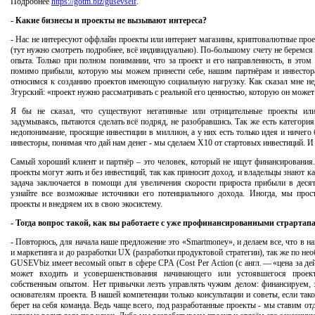
Подробнее
https://gotm.biz/gusevself
.
- Какие бизнесы и проекты не вызывают интереса?
- Нас не интересуют оффлайн проекты или интернет магазины, криптовалютные прое
(тут нужно смотреть подробнее, всё индивидуально). По-большому счету не беремся з
опыта. Только при полном понимании, что за проект и его направленность, в этом 
помимо прибыли, которую мы можем принести себе, нашим партнёрам и инвестора
относимся к созданию проектов имеющую социальную нагрузку. Как сказал мне н
Згурский: «проект нужно рассматривать с реальной его ценностью, которую он может
Я бы не сказал, что существуют негативные или отрицательные проекты или
задумываясь, пытаются сделать всё подряд, не разобравшись. Так же есть категори
недопонимание, просящие инвестиции в миллион, а у них есть только идея и ничего
инвесторы, понимая что дай нам денег - мы сделаем X10 от стартовых инвестиций. И 
Самый хороший клиент и партнёр – это человек, который не ищут финансирования.
проекты могут жить и без инвестиций, так как приносит доход, и владельцы знают к
задача заключается в помощи для увеличения скорости прироста прибыли в десятк
узнайте все возможные источники его потенциального дохода. Иногда, мы про
проекты и внедряем их в свою экосистему.
- Тогда вопрос такой, как вы работаете с уже профинансированными страртап
- Повторюсь, для начала наше предложение это «Smartmoney», и делаем все, что в н
и маркетинга и до разработки UX (разработки продуктовой стратегии), так же по н
GUSEVbiz имеет весомый опыт в сфере CPA (Cost Per Action (с англ. — «цена за д
может входить и усовершенствования начинающего или устоявшегося проект
собственным опытом. Нет привычки лезть управлять чужим делом: финансируем, з
основателям проекта. В нашей компетенции только консультации и советы, если так
берет на себя команда. Ведь чаще всего, под разработанные проекты - мы ставим о