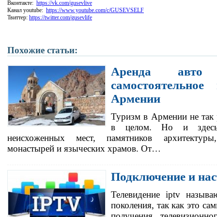
Вконтакте:
https://vk.com/gusevlive
Канал youtube:
https://www.youtube.com/c/GUSEVSELF
Твиттер:
https://twitter.com/gusevlife
Похожие статьи:
Аренда авто
самостоятельное
Армении
Туризм в Армении не так р
в целом. Но и здесь
неисхоженных мест, памятников архитектур
монастырей и языческих храмов. От…
Подключение и нас
Телевидение iptv называ
поколения, так как это с
получения телевизионно