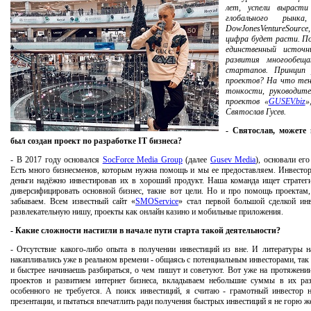
лет, успели выраст
глобального рынк
DowJonesVentureSourc
цифра будет расти. П
единственный источ
развития многообещ
стартапов. Принцип
проектов? На что тенд
тонкости, руководите
проектов «
GUSEV.biz
»
Святослав Гусев.
- Святослав, можете 
был создан проект по разработке IT бизнеса?
- В 2017 году основался
SocForce Media Group
(далее
Gusev Media
), основали ег
Есть много бизнесменов, которым нужна помощь и мы ее предоставляем. Инвесто
деньги надёжно инвестировав их в хороший продукт. Наша команда ищет стратеги
диверсифицировать основной бизнес, такие вот цели. Но и про помощь проектам,
забываем. Всем известный сайт «
SMOService
» стал первой большой сделкой ин
развлекательную нишу, проекты как онлайн казино и мобильные приложения.
- Какие сложности настигли в начале пути старта такой деятельности?
- Отсутствие какого-либо опыта в получении инвестиций из вне. И литературы н
накапливались уже в реальном времени - общаясь с потенциальным инвесторами, так
и быстрее начинаешь разбираться, о чем пишут и советуют. Вот уже на протяжени
проектов и развитием интернет бизнеса, вкладываем небольшие суммы в их раз
особенного не требуется. А поиск инвестиций, я считаю - грамотный инвестор н
презентации, и пытаться впечатлить ради получения быстрых инвестиций я не горю ж