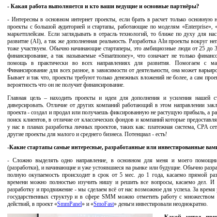
- Какая работа выполняется и кто ваши ведущие и основные партнёры?
- Интересны в основном интернет проекты, если брать в расчет только основную 
проекты с большой аудиторией и стартапы, работающие по моделям «Enterprise»,
маркетплейсам. Если заглядывать в отрасль технологий, то ближе по духу для нас
развитие (AI), а так же дополненная реальность. Разработка AIи проекты вокруг н
тоже участвуем. Обычно начинающие стартаперы, это амбициозные люди от 25 до 3
финансирование, а так называемые «Smartmoney», что означает не только финан
помощь в практически во всех направлениях для развития. Помогаем с мар
Финансирование для всех разное, в зависимости от деятельности, она может варьиро
Бывает и так что, проекты требуют только денежных вложений не более, а сам прое
вероятность что он не получит финансирование.
Главная цель – находить проекты и идеи для дополнения и усиления нашей ст
диверсировать. Отличие от других компаний работающий в этом направлении закл
проекта - создал и продал или получаешь фиксированную не растущую прибыль, а ра
поиск клиентов, в отличие от классических фондов и компаний которые предостав
у нас в планах разработка личных проектов, таких как: платежная система, CPA се
другие проекты для малого и среднего бизнеса. Потенциал - есть!
-Какие стартапы самые интересные, разработанные или инвестированные вам
- Сложно выделять одно направление, в основном для меня и моего помощн
(разработки), и начинающие и уже устоявшиеся на рынке или будущие. Обычно разра
полную окупаемость происходит в срок от 5 мес. до 1 года, касаемо прямой разр
времени можно полностью изучить нишу и решить все вопросы, касаемо дел. И е
разработку и продвижение - мы сделаем всё от нас возможное для успеха. За время
государственных структур и в сфере SMM можно отметить работу с множеством 
действий, в проект «
SmmPanel
» и «
SmoFast
» деньги инвестировали неоднократно.