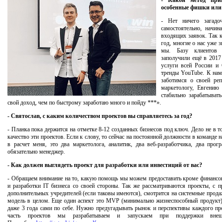
- Какой метод прив
особенные фишки или
- Нет ничего загадо
самостоятельно, начин
входящих заявок. Так 
год, многие о нас уже 
мы. Базу клиентов
заполучили ещё в 2017
услуги всей России 
тренды YouTube. К нам
заботимся о своей ре
маркетологу, Евгению
стабильно зарабатыват
свой доход, чем по быстрому заработаю много и пойду ***».
- Святослав, с каким количеством проектов вы справляетесь за год?
- Планка пока держится на отметке 8-12 созданных бизнесов под ключ. Дело не в т
качество эти проектов. Если к слову, то сейчас на постоянной должности в команде н
в расчет меня, это два маркетолога, аналитик, два веб-разработчика, два прогр
обязательно менеджер.
- Как должен выглядеть проект для разработки или инвестиций от вас?
- Обращаем внимание на то, какую помощь мы можем предоставить кроме финансов
и разработки IT бизнеса со своей стороны. Так же рассматриваются проекты, с п
дополнительных учредителей (если таковы имеются), смотрится на системные прод
модель в целом. Еще один аспект это MVP (минимально жизнеспособный продукт)
даже 3 года сами по себе. Нужно предугадывать рынок и перспективы каждого пр
часть проектов мы разрабатываем и запускаем при поддержки внешн