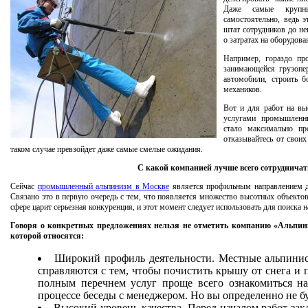
Даже самые крупн
самостоятельно, ведь 
штат сотрудников до н
о затратах на оборудова
Например, гораздо пр
занимающейся грузопер
автомобили, строить б
механиков.
Вот и для работ на вы
услугами промышленны
стало максимально пр
отказывайтесь от свои
таком случае превзойдет даже самые смелые ожидания.
С какой компанией лучше всего сотрудничат
Сейчас
промышленный альпинизм в Москве
является профильным направлением де
Связано это в первую очередь с тем, что появляется множество высотных объекто
сфере царит серьезная конкуренция, и этот момент следует использовать для поиска
Говоря о конкретных предложениях нельзя не отметить компанию «Альпин
которой относятся:
Широкий профиль деятельности. Местные альпинис
справляются с тем, чтобы почистить крышу от снега и 
полным перечнем услуг проще всего ознакомиться н
процессе беседы с менеджером. Но вы определенно не б
Высокий уровень качества. Перед началом работ зак