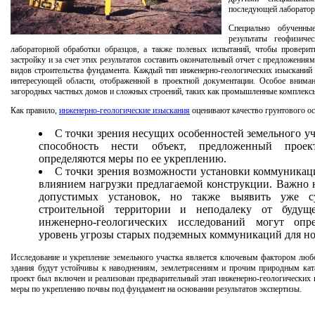
последующей лаборатор
Специально обученн
результаты геофизиче
лабораторной обработки образцов, а также полевых испытаний, чтобы проверит
застройку и за счет этих результатов составить окончательный отчет с предложени
видов строительства фундамента. Каждый тип инженерно-геологических изысканий 
интересующей области, отображенной в проектной документации. Особое внимани
загородных частных домов и сложных строений, таких как промышленные комплекс
Как правило,
инженерно-геологические изыскания
оценивают качество грунтового ос
С точки зрения несущих особенностей земельного уч
способность нести объект, предложенный проек
определяются меры по ее укреплению.
С точки зрения возможности установки коммуникац
влиянием нагрузки предлагаемой конструкции. Важно н
допустимых установок, но также выявить уже с
строительной территории и неподалеку от будуще
инженерно-геологических исследований могут опр
уровень угрозы старых подземных коммуникаций для но
Исследование и укрепление земельного участка является ключевым фактором любо
здания будут устойчивы к наводнениям, землетрясениям и прочим природным ката
проект был включен и реализован предварительный этап инженерно-геологических 
меры по укреплению почвы под фундамент на основании результатов экспертизы.