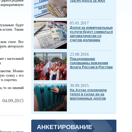
о дарить родным
тысяч долга за ЖКХ
 корпоративную
05.01.2017
туальным будет
Долги за коммунальные
я кстати. Таким
услуги будут сниматься
автоматически со
счетов должника
ском стиле. Все
брать авторскую
23.08.2016
нт с настольной
Празднование
м.
годовщины рождения
флага России в Ростове
 пакетик. Можно
ную сумку с его
 в соцсетях.
30.09.2015
а, то он лишний
На Алтае отключили
тепло в селах из-за
миллионных долгов
04.09.2015
АНКЕТИРОВАНИЕ