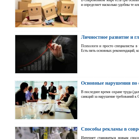
В современном мире есть три основн
и определяет насколько удобны те и
Личностное развитие и г
Психологи и просто специалисты в 
Есть пять основных рекомендаций, 
Основные нарушения по о
В последнее время охране труда (да
санкций за нарушение требований к
Способы рекламы в совр
Интернет становиться новым спос