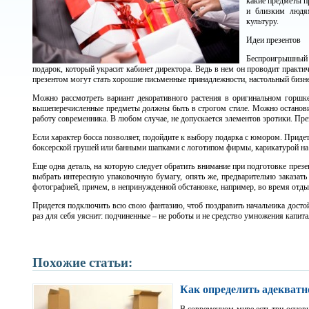
какие предметы п
и близким людям
культуру.
Идеи презентов
Беспроигрышный
подарок, который украсит кабинет директора. Ведь в нем он проводит практич
презентом могут стать хорошие письменные принадлежности, настольный бизне
Можно рассмотреть вариант декоративного растения в оригинальном горшке
вышеперечисленные предметы должны быть в строгом стиле. Можно остановит
работу современника. В любом случае, не допускается элементов эротики. Пр
Если характер босса позволяет, подойдите к выбору подарка с юмором. Придетс
боксерской грушей или банными шапками с логотипом фирмы, карикатурой на 
Еще одна деталь, на которую следует обратить внимание при подготовке през
выбрать интересную упаковочную бумагу, опять же, предварительно заказат
фотографией, причем, в непринужденной обстановке, например, во время отдых
Придется подключить всю свою фантазию, чтоб поздравить начальника достой
раз для себя уяснит: подчиненные – не роботы и не средство умножения капита
Похожие статьи:
Как определить адекватн