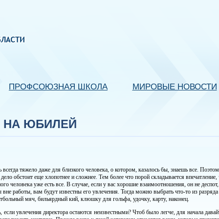
ПРОФСОЮЗНАЯ ШКОЛА
МИРОВЫЕ НОВОСТИ
 НА ЮБИЛЕЙ
всегда тяжело даже для близкого человека, о котором, казалось бы, знаешь все. Поэто
дело обстоит еще хлопотнее и сложнее. Тем более что порой складывается впечатление, 
го человека уже есть все. В случае, если у вас хорошие взаимоотношения, он не деспот,
 вне работы, вам будут известны его увлечения. Тогда можно выбрать что-то из разряда
тбольный мяч, бильярдный кий, клюшку для гольфа, удочку, карту, наконец.
ь, если увлечения директора остаются неизвестными? Чтоб было легче, для начала давай