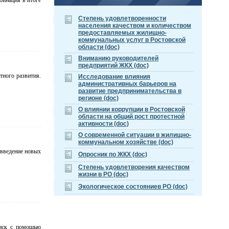
бинация в итоге
Cтепень удовлетворенности
населения качеством и количеством
предоставляемых жилищно-
коммунальных услуг в Ростовской
области (doc)
Вниманию руководителей
предприятий ЖКХ (doc)
тного развития.
Исследование влияния
административных барьеров на
развитие предпринимательства в
регионе (doc)
О влиянии коррупции в Ростовской
области на общий рост протестной
активности (doc)
О современной ситуации в жилищно-
коммунальном хозяйстве (doc)
 введение новых
Опросник по ЖКХ (doc)
Степень удовлетворения качеством
жизни в РО (doc)
Экологическое состояниев РО (doc)
оиск с помощью