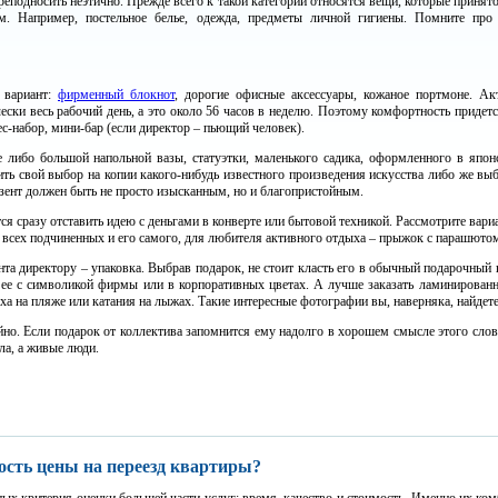
реподносить неэтично. Прежде всего к такой категории относятся вещи, которые принят
. Например, постельное белье, одежда, предметы личной гигиены. Помните про
 вариант:
фирменный блокнот
, дорогие офисные аксессуары, кожаное портмоне. Ак
ески весь рабочий день, а это около 56 часов в неделю. Поэтому комфортность придетс
с-набор, мини-бар (если директор – пьющий человек).
 либо большой напольной вазы, статуэтки, маленького садика, оформленного в япон
ь свой выбор на копии какого-нибудь известного произведения искусства либо же вы
езент должен быть не просто изысканным, но и благопристойным.
я сразу отставить идею с деньгами в конверте или бытовой техникой. Рассмотрите вариа
всех подчиненных и его самого, для любителя активного отдыха – прыжок с парашюто
ента директору – упаковка. Выбрав подарок, не стоит класть его в обычный подарочный
ь ее с символикой фирмы или в корпоративных цветах. А лучше заказать ламинирован
а на пляже или катания на лыжах. Такие интересные фотографии вы, наверняка, найдете
но. Если подарок от коллектива запомнится ему надолго в хорошем смысле этого слов
ла, а живые люди.
ость цены на переезд квартиры?