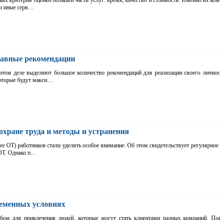
ых критерия оценки большей части услуг: время, качество и стоимость. Именно их ком
ли иные серв…
лавные рекомендации
этом деле выделяют большое количество рекомендаций для реализации своего личнос
которые будут макси…
хране труда и методы и устранения
лее ОТ) работников стали уделять особое внимание. Об этом свидетельствует регулярное
 ОТ. Однако п…
еменных условиях
обом для привлечения людей, которые могут стать клиентами разных компаний. П