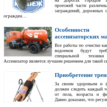
на дорогах городов т
проезжей части различн
заграждений, дорожных 
огражден…
Особенности
ассенизаторских 
Все работы по очистке ка
водоемов будут требо
специальной техник
Ассенизатор является лучшим решением для такой с
Приобретение трен
За своим здоровьем и ф
должен следить каждый ч
от пола, возраста и фи
Давно доказано, что регу