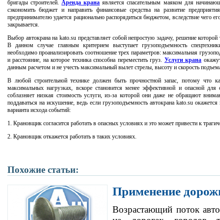
бригады строителей.
Аренда крана
является спасательным маяком для начинающ
сэкономить бюджет и направить финансовые средства на развитие предприяти
предпринимателю удается рационально распорядиться бюджетом, вследствие чего ег
закрывается.
Выбор автокрана на kato.su представляет собой непростую задачу, решение которой
В данном случае главным критерием выступает грузоподъемность спецтехники
необходимо проанализировать соотношение трех параметров: максимальная грузопо
и расстояние, на которое техника способна переместить груз.
Услуги крана
окажут
данным расчетом и не учесть максимальный вылет стрелы, высоту и скорость подъема
В любой строительной технике должен быть прочностной запас, потому что к
максимальных нагрузках, вскоре становится менее эффективной и опасной для
соблазняет низкая стоимость услуги, из-за которой они даже не обращают вниман
поддаваться на искушение, ведь если грузоподъемность автокрана kato.su окажется
варианта исхода событий:
1. Крановщик согласится работать в опасных условиях и это может привести к траги
2. Крановщик откажется работать в таких условиях.
Похожие статьи:
Применение дорож
Возрастающий поток авто