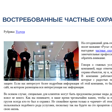
ВОСТРЕБОВАННЫЕ ЧАСТНЫЕ ОХРА
Рубрика:
Услуги
На сегодняшний день оч
носит название «Русь» 
выгодные
частные охр
замечательные професси
обратить внимание.
Говоря о главных усл
компанией, надо отмети
охрана объектов, ну и, 
В компании работают
которые с радостью п
защите. Если вас интересует более подробная информация об этой компании, то б
сайт, на котором размещена вся интересующая вас информация.
Во всяком случае, специально для клиентов могут быть предложены разные виды деж
вовсе не много. Как вы понимаете, в наше время чрезвычайно важно, чтобы за 
грузов всегда кто-то был и охранял. Не спокойное время только и «кричит» об это
пользоваться подобного рода услугами, поскольку так вы будете на сто процентов 
свою жизнь.