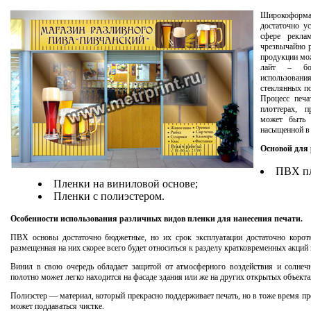
Широкоформ
достаточно у
сфере рекла
чрезвычайно р
продукции мож
лайт – бок
использова
стеклянных по
Процесс печ
плоттерах, 
может быть 
насыщенной в 
Основой для
ПВХ пл
Пленки на виниловой основе;
Пленки с полиэстером.
Особенности использования различных видов пленки для нанесения печати.
ПВХ основы достаточно бюджетные, но их срок эксплуатации достаточно коро
размещенная на них скорее всего будет относиться к разделу кратковременных акций
Винил в свою очередь обладает защитой от атмосферного воздействия и солнеч
полотно может легко находится на фасаде здания или же на других открытых объекта
Полиэстер — материал, который прекрасно поддерживает печать, но в тоже время пр
может поддаваться чистке.