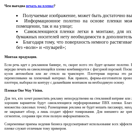
Чем выгодна
печать на пленке
?
Получаемые изображение, может быть достаточно выс
Информационное полотно на основе пленки мож
помещении, так и на улице;
Самоклеющиеся пленки легки в монтаже, для их
бумажных носителей нету необходимости в дополнитель
Благодаря тому, что поверхность немного растягива
без «волн» и «пузырей»;
Монтаж продукции.
Если речь идет о рекламном баннере, то, скорее всего это будет цельное полотно.
нередко печать на самоклеющейся пленке комбинируется с фигурной порезкой. Поско
кузов автомобиля или же стекло на транспорте. Плоттерная порезка это р
перенесенными на пленочный материал. Как правило, фирмы-изготовители прово
плоттери, выборки по контуру с дальнейшим монтажом на необходимую основу.
Пленки One Way Vision.
Для тех, кто хочет разместить рекламу непосредственно на стеклянной витрине или
хорошим вариантом будут самоклеющиеся перфорированные ПВХ пленки. Благ
множества сквозных точек). Размещенная реклама не будет мешать пассажиру, нахо
не закрывает обзор, а лишь создает эффект тонирования. Для внешнего же зрит
сегментом, сохраняя при этом полную информативность.
Современные приемы ведения бизнеса предусматривает использование всех эффекти
пленке служит отличным тому примером.