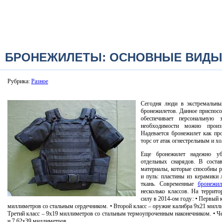
БРОНЕЖИЛЕТЫ: ОСНОВНЫЕ ВИД
Рубрика:
Разное
Сегодня люди в экстремальны
бронежилетов. Данное приспосо
обеспечивает персональную
необходимости можно произв
Надевается бронежилет как пр
торс от атак огнестрельным и 
Еще бронежилет надежно уб
отдельных снарядов. В соста
материалы, которые способны р
и пуль: пластины из керамики 
ткань. Современные
бронежил
несколько классов. На террито
силу в 2014-ом году: • Первый 
миллиметров со стальным сердечником. • Второй класс – оружие калибра 9х21 милл
Третий класс – 9х19 миллиметров со стальным термоупроченным наконечником. • Ч
и 7.62х39 миллиметров.