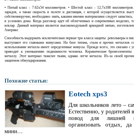
• Пятый класс - 7.62х54 миллиметров. • Шестой класс - 12,7х108 миллиметров.
зарядов, а также скорость в полете и дистанция, с которой осуществляется выс
собственноручно, необходимо знать, какими именно материалами следует запастись,
в условиях дома. Когда разговор идет об облегченных и современных моделях, то
кевлар. Данный материал является высокомодульной армидной нитью, изготовлен
Америке.
Способность выдержать исключительно первые три класса защиты: револьверы и пист
выступают его главными минусами. На базе титана, стали и прочих металлов 
использование металла имеет определенные минусы. Прежде всего, это связано с 
приводит к уменьшению подвижности человека. Керамические бронеэлементы м
металлу. Этот материал тяжелее ткани, однако легче металла. Из-за своей прочн
защитном обмундировании.
Похожие статьи:
Eotech xps3
Для школьников лето – са
Естественно, у родителей 
повод для лишней г
организовать отдых, да
мини…