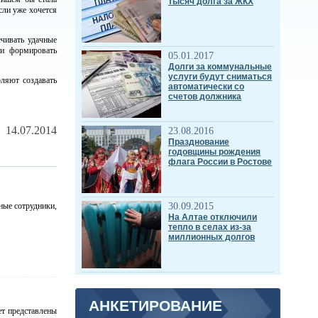
тысяч долга за ЖКХ
сли уже хочется
чивать удачные
 и формировать
05.01.2017
Долги за коммунальные
услуги будут сниматься
оляют создавать
автоматически со
счетов должника
14.07.2014
23.08.2016
Празднование
годовщины рождения
флага России в Ростове
30.09.2015
ные сотрудники,
На Алтае отключили
тепло в селах из-за
миллионных долгов
АНКЕТИРОВАНИЕ
ет представлены