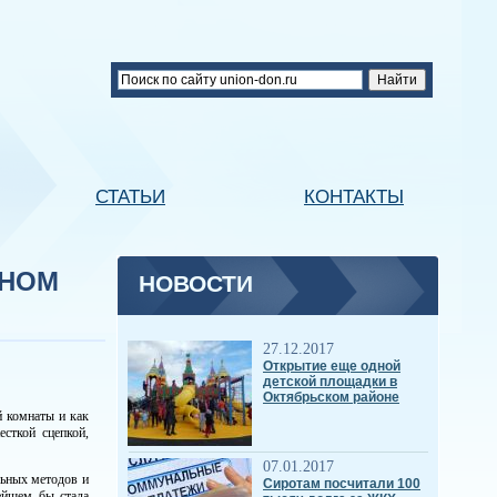
СТАТЬИ
КОНТАКТЫ
ЬНОМ
НОВОСТИ
27.12.2017
Открытие еще одной
детской площадки в
Октябрьском районе
й комнаты и как
сткой сцепкой,
07.01.2017
льных методов и
Сиротам посчитали 100
ейшем бы стала