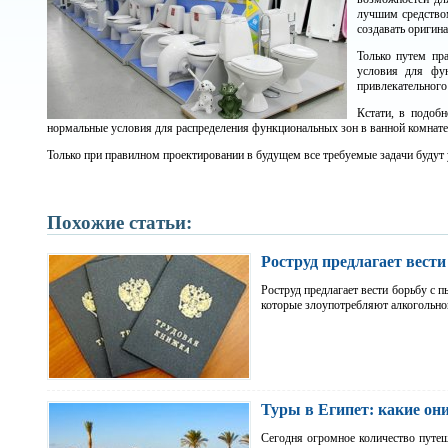
лучшим средством
создавать оригина
Только путем пр
условия для фун
привлекательного
Кстати, в подобн
нормальные условия для распределения функциональных зон в ванной комнате.
Только при правилном проектировании в будущем все требуемые задачи будут
Похожие статьи:
Роструд предлагает вести
Роструд предлагает вести борьбу с 
которые злоупотребляют алкогольн
Туры в Египет: какие он
Сегодня огромное количество путеш