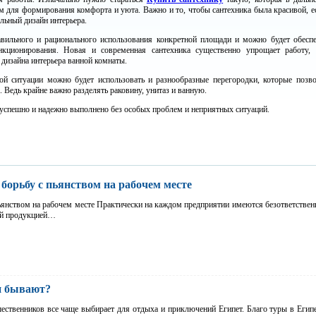
 для формирования комфорта и уюта. Важно и то, чтобы сантехника была красивой, е
льный дизайн интерьера.
авильного и рационального использования конкретной площади и можно будет обеспе
кционирования. Новая и современная сантехника существенно упрощает работу,
 дизайна интерьера ванной комнаты.
ой ситуации можно будет использовать и разнообразные перегородки, которые позв
 Ведь крайне важно разделять раковину, унитаз и ванную.
 успешно и надежно выполнено без особых проблем и неприятных ситуаций.
 борьбу с пьянством на рабочем месте
пьянством на рабочем месте Практически на каждом предприятии имеются безответствен
ой продукцией…
и бывают?
ественников все чаще выбирает для отдыха и приключений Египет. Благо туры в Егип