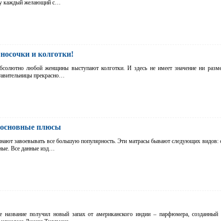
му каждый желающий с…
носочки и колготки!
бсолютно любой женщины выступают колготки. И здесь не имеет значение ни разме
ставительницы прекрасно…
 основные плюсы
нают завоевывать все большую популярность. Эти матрасы бывают следующих видов: 
ные. Все данные изд…
е название получил новый запах от американского индии – парфюмера, созданный 