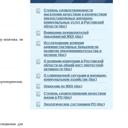
Cтепень удовлетворенности
населения качеством и количеством
предоставляемых жилищно-
коммунальных услуг в Ростовской
области (doc)
Вниманию руководителей
предприятий ЖКХ (doc)
р кошелька, ни
Исследование влияния
административных барьеров на
развитие предпринимательства в
регионе (doc)
О влиянии коррупции в Ростовской
области на общий рост протестной
активности (doc)
О современной ситуации в жилищно-
коммунальном хозяйстве (doc)
ортопедические,
Опросник по ЖКХ (doc)
Степень удовлетворения качеством
жизни в РО (doc)
Экологическое состояниев РО (doc)
специально для