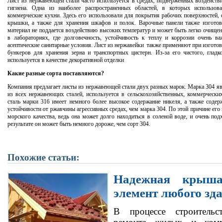
Лист из нержавеющей стали часто используется в средах, подверженных воздейств
гигиена. Одна из наиболее распространенных областей, в которых использов
коммерческие кухни. Здесь его использовали для покрытия рабочих поверхностей, 
крышки, а также для хранения шкафов и полок. Варочные панели также изготов
материал не поддается воздействию высоких температур и может быть легко очищен
в лабораториях, где долговечность, устойчивость к теплу и коррозии очень 
асептические санитарные условия. Лист из нержавейки также применяют при изготов
бункеров для хранения зерна и транспортных цистерн. Из-за его чистого, гладко
используется в качестве декоративной отделки
Какие разные сорта поставляются?
Компания предлагает листы из нержавеющей стали двух разных марок. Марка 304 я
из всех нержавеющих сталей, используется в сельскохозяйственных, коммерческ
сталь марки 316 имеет немного более высокое содержание никеля, а также соде
устойчивости от ржавчины агрессивных средах, чем марка 304. По этой причине ег
морского качества, ведь она может долго находиться в соленой воде, и очень по
результате он может быть немного дороже, чем сорт 304.
Похожие статьи:
Надежная крыш
элемент любого зд
В процессе строительс