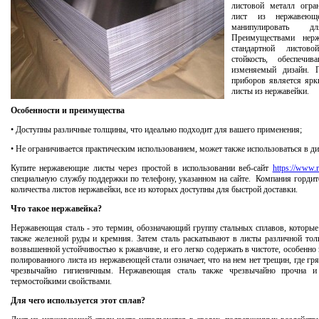
листовой металл огра
лист из нержавеющ
манипулировать д
Преимуществами нер
стандартной листов
стойкость, обеспеч
изменяемый дизайн. П
приборов является ярк
листы из нержавейки.
Особенности и преимущества
• Доступны различные толщины, что идеально подходит для вашего применения;
• Не ограничивается практическим использованием, может также использоваться в д
Купите нержавеющие листы через простой в использовании веб-сайт
https://www.ru
специальную службу поддержки по телефону, указанном на сайте. Компания гордит
количества листов нержавейки, все из которых доступны для быстрой доставки.
Что такое нержавейка?
Нержавеющая сталь - это термин, обозначающий группу стальных сплавов, которые
также железной руды и кремния. Затем сталь раскатывают в листы различной то
возвышенной устойчивостью к ржавчине, и его легко содержать в чистоте, особенно
полированного листа из нержавеющей стали означает, что на нем нет трещин, где гря
чрезвычайно гигиеничным. Нержавеющая сталь также чрезвычайно прочна и
термостойкими свойствами.
Для чего используется этот сплав?