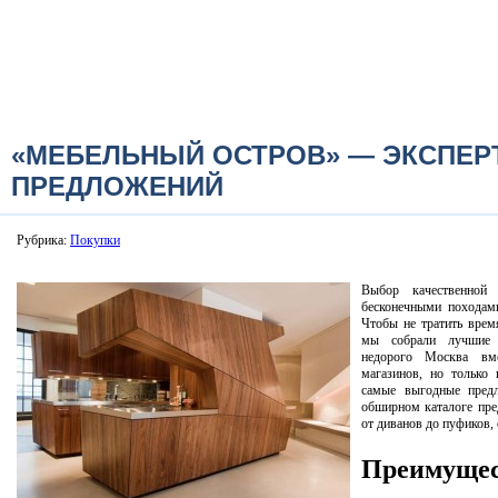
«МЕБЕЛЬНЫЙ ОСТРОВ» — ЭКСПЕРТ
ПРЕДЛОЖЕНИЙ
Рубрика:
Покупки
Выбор качественной
бесконечными походам
Чтобы не тратить врем
мы собрали лучшие п
недорого Москва вм
магазинов, но только 
самые выгодные предл
обширном каталоге пре
от диванов до пуфиков,
Преимущес