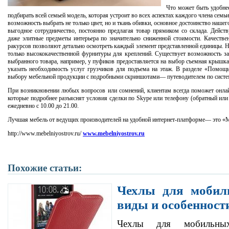
Что может быть удобне
подбирать всей семьей модель, которая устроит во всех аспектах каждого члена семь
возможность выбрать не только цвет, но и ткань обивки, основное достоинство наше
выгодное сотрудничество, постоянно предлагая товар прямиком со склада. Дейс
даже элитные предметы интерьера по значительно сниженной стоимости. Качеств
ракурсов позволяют детально осмотреть каждый элемент представленной единицы. 
только высококачественной фурнитуры для креплений. Существует возможность з
выбранного товара, например, у пуфиков предоставляется на выбор съемная крышк
указать необходимость услуг грузчиков для подъема на этаж. В разделе «Помощ
выбору мебельной продукции с подробными скриншотами— путеводителем по систем
При возникновении любых вопросов или сомнений, клиентам всегда поможет онлайн
которые подробнее разъяснят условия сделки по Skype или телефону (обратный ил
ежедневно с 10.00 до 21.00.
Лучшая мебель от ведущих производителей на удобной интернет-платформе— это «
http://www.mebelniyostrov.ru/
www.mebelniyostrov.ru
Похожие статьи:
Чехлы для мобил
виды и особенност
Чехлы для мобильны