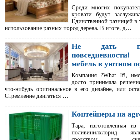
Среди многих покупател
кровати будут заслужив
Единственной разницей в 
использование разных пород дерева. В итоге, д…
Не дать по
повседневности
мебель в уютном о
Компания ?What If!, им
долго принимала решени
что-нибудь оригинальное в его дизайне, или остав
Стремление двигаться …
Контейнеры на agr
Тара, изготовленная из 
поливинилхлорид явл
средством для скл