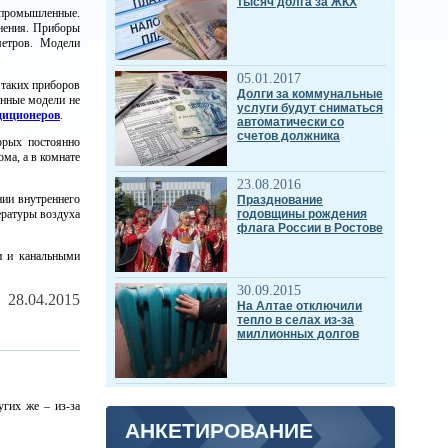
тысяч долга за ЖКХ
 промышленные.
нения. Приборы
метров. Модели
05.01.2017
таких приборов
Долги за коммунальные
енные модели не
услуги будут сниматься
диционеров
.
автоматически со
счетов должника
орых постоянно
ма, а в комнате
23.08.2016
нии внутреннего
Празднование
ературы воздуха
годовщины рождения
флага России в Ростове
и и канальными
30.09.2015
28.04.2015
На Алтае отключили
тепло в селах из-за
миллионных долгов
гих же – из-за
АНКЕТИРОВАНИЕ