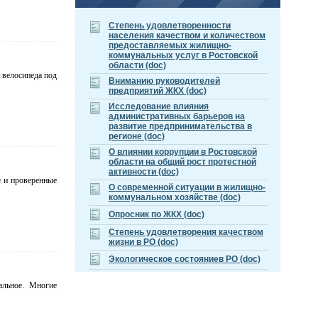
Cтепень удовлетворенности
населения качеством и количеством
предоставляемых жилищно-
коммунальных услуг в Ростовской
области (doc)
 велосипеда под
Вниманию руководителей
предприятий ЖКХ (doc)
Исследование влияния
административных барьеров на
развитие предпринимательства в
регионе (doc)
О влиянии коррупции в Ростовской
области на общий рост протестной
активности (doc)
е и проверенные
О современной ситуации в жилищно-
коммунальном хозяйстве (doc)
Опросник по ЖКХ (doc)
Степень удовлетворения качеством
жизни в РО (doc)
Экологическое состояниев РО (doc)
альное. Многие