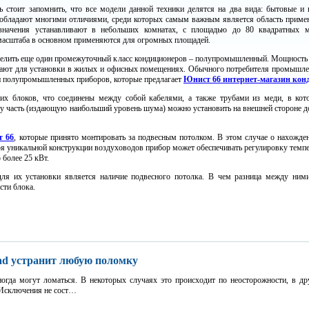
ь стоит запомнить, что все модели данной техники делятся на два вида: бытовые и
и обладают многими отличиями, среди которых самым важным является область приме
азначения устанавливают в небольших комнатах, с площадью до 80 квадратных 
асштаба в основном применяются для огромных площадей.
елить еще один промежуточный класс кондиционеров – полупромышленный. Мощность 
бретают для установки в жилых и офисных помещениях. Обычного потребителя промышл
 и полупромышленных приборов, которые предлагает
Юнист 66 интернет-магазин кон
их блоков, что соединены между собой кабелями, а также трубами из меди, в кот
ну часть (издающую наибольший уровень шума) можно установить на внешней стороне до
 66
, которые принято монтировать за подвесным потолком. В этом случае о нахожде
аря уникальной конструкции воздуховодов прибор может обеспечивать регулировку темп
 более 25 кВт.
ля их установки является наличие подвесного потолка. В чем разница между ним
сти блока.
ad устранит любую поломку
гда могут ломаться. В некоторых случаях это происходит по неосторожности, в дру
. Исключения не сост…