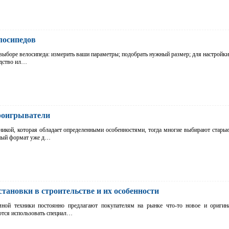
лосипедов
выборе велосипеда: измерить ваши параметры; подобрать нужный размер; для настройки
одство ил…
роигрыватели
оникой, которая обладает определенными особенностями, тогда многие выбирают стары
бный формат уже д…
ановки в строительстве и их особенности
мной техники постоянно предлагают покупателям на рынке что-то новое и оригин
ются использовать специал…