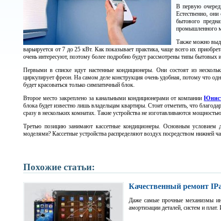
В первую очеред
Естественно, он
бытового предн
промышленного м
Также можно выд
варьируется от 7 до 25 кВт. Как показывает практика, чаще всего их прио
очень интересуют, поэтому более подробно будут рассмотрены типы бытовых
Первыми в списке идут настенные кондиционеры. Они состоят из нескольк
циркулирует фреон. На самом деле конструкция очень удобная, потому что од
будет красоваться только симпатичный блок.
Второе место закреплено за канальными кондиционерами от компании
Юнист
блока будет известно лишь владельцам квартиры. Стоит отметить, что благод
сразу в нескольких комнатах. Такие устройства не изготавливаются мощностью
Третью позицию занимают кассетные кондиционеры. Основным условием д
моделями? Кассетные устройства распределяют воздух посредством нижней ча
Похожие статьи:
Качественный ремонт IP
Даже самые прочные механизмы ино
амортизации деталей, систем и плат