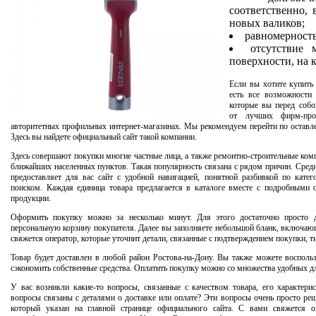
соответственно,
новых валиков;
равномерность
отсутствие 
поверхности, на 
Если вы хотите купит
есть все возможности 
которые вы перед собо
от лучших фирм-про
авторитетных профильных интернет-магазинах. Мы рекомендуем перейти по оставл
Здесь вы найдете официальный сайт такой компании.
Здесь совершают покупки многие частные лица, а также ремонтно-строительные комп
ближайших населенных пунктов. Такая популярность связана с рядом причин. Сред
предоставляет для вас сайт с удобной навигацией, понятной разбивкой по кат
поиском. Каждая единица товара предлагается в каталоге вместе с подробными 
продукции.
Оформить покупку можно за несколько минут. Для этого достаточно просто
персональную корзину покупателя. Далее вы заполняете небольшой бланк, включаю
свяжется оператор, которые уточнит детали, связанные с подтверждением покупки, т
Товар будет доставлен в любой район Ростова-на-Дону. Вы также можете воспольз
сэкономить собственные средства. Оплатить покупку можно со множества удобных дл
У вас возникли какие-то вопросы, связанные с качеством товара, его характери
вопросы связаны с деталями о доставке или оплате? Эти вопросы очень просто реш
который указан на главной странице официального сайта. С вами свяжется о