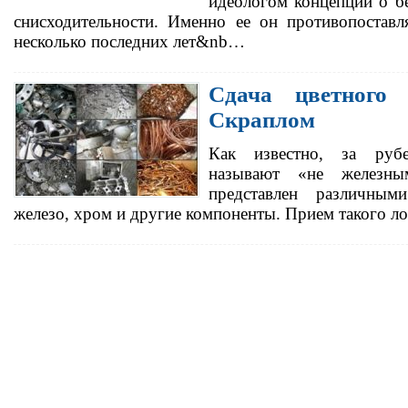
идеологом концепций о б
снисходительности. Именно ее он противопоставл
несколько последних лет&nb…
Сдача цветного
Скраплом
Как известно, за руб
называют «не железн
представлен различным
железо, хром и другие компоненты. Прием такого л