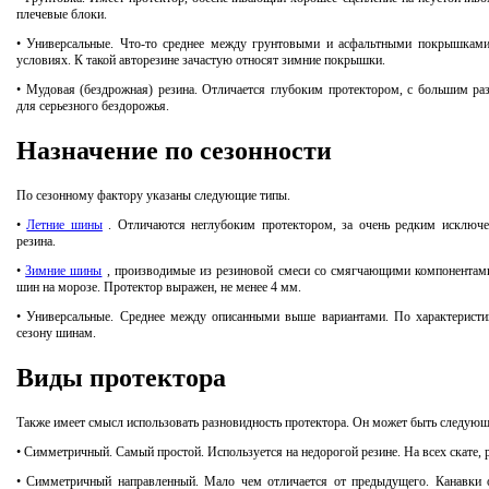
плечевые блоки.
• Универсальные.
Что-то среднее между грунтовыми и асфальтными покрышкам
условиях.
К такой авторезине зачастую относят зимние покрышки.
• Мудовая (бездрожная) резина.
Отличается глубоким протектором, с большим р
для серьезного бездорожья.
Назначение по сезонности
По сезонному фактору указаны следующие типы.
•
Летние шины
.
Отличаются неглубоким протектором, за очень редким исключ
резина.
•
Зимние шины
, производимые из резиновой смеси со смягчающими компонентам
шин на морозе.
Протектор выражен, не менее 4 мм.
• Универсальные.
Среднее между описанными выше вариантами.
По характеристи
сезону шинам.
Виды протектора
Также имеет смысл использовать разновидность протектора.
Он может быть следующ
• Симметричный.
Самый простой.
Используется на недорогой резине.
На всех скате,
• Симметричный направленный.
Мало чем отличается от предыдущего.
Канавки 