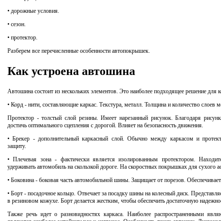
• дорожные условия.
• сезон.
• протектор.
Разберем все перечисленные особенности автопокрышек.
Как устроена автошина
Автошина состоит из нескольких элементов.
Это наиболее подходящее решение для к
• Корд - нити, составляющие каркас.
Текстура, металл.
Толщина и количество слоев м
Протектор - толстый слой резины.
Имеет нарезанный рисунок.
Благодаря рисунк
достичь оптимального сцепления с дорогой.
Влияет на безопасность движения.
• Брекер - дополнительный каркасный слой.
Обычно между каркасом и протек
защиту.
• Плечевая зона - фактически является изолированным протектором.
Находит
удерживать автомобиль на скользкой дороге.
На скоростных покрышках для сухого ас
• Боковина - боковая часть автомобильной шины.
Защищает от порезов.
Обеспечивает
• Борт - посадочное кольцо.
Отвечает за посадку шины на колесный диск.
Представляе
в резиновом кожухе.
Борт делается жестким, чтобы обеспечить достаточную надежно
Также речь идет о разновидностях каркаса.
Наиболее распространенными явля