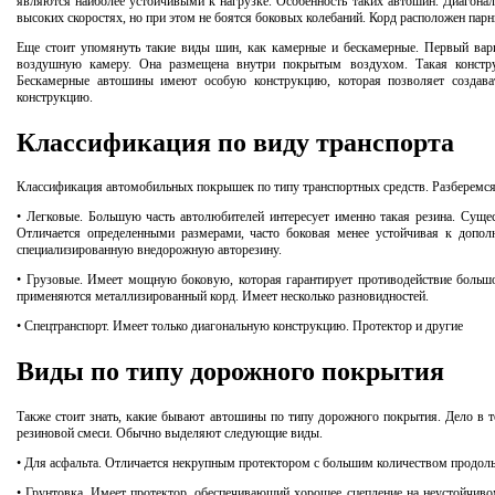
являются наиболее устойчивыми к нагрузке.
Особенность таких автошин.
Диагона
высоких скоростях, но при этом не боятся боковых колебаний.
Корд расположен парн
Еще стоит упомянуть такие виды шин, как камерные и бескамерные.
Первый вари
воздушную камеру.
Она размещена внутри покрытым воздухом.
Такая констр
Бескамерные автошины имеют особую конструкцию, которая позволяет создава
конструкцию.
Классификация по виду транспорта
Классификация автомобильных покрышек по типу транспортных средств.
Разберемся
• Легковые.
Большую часть автолюбителей интересует именно такая резина.
Сущес
Отличается определенными размерами, часто боковая менее устойчивая к допол
специализированную внедорожную авторезину.
• Грузовые.
Имеет мощную боковую, которая гарантирует противодействие больш
применяются металлизированный корд.
Имеет несколько разновидностей.
• Спецтранспорт.
Имеет только диагональную конструкцию.
Протектор и другие
Виды по типу дорожного покрытия
Также стоит знать, какие бывают автошины по типу дорожного покрытия.
Дело в т
резиновой смеси.
Обычно выделяют следующие виды.
• Для асфальта.
Отличается некрупным протектором с большим количеством продоль
• Грунтовка.
Имеет протектор, обеспечивающий хорошее сцепление на неустойчиво