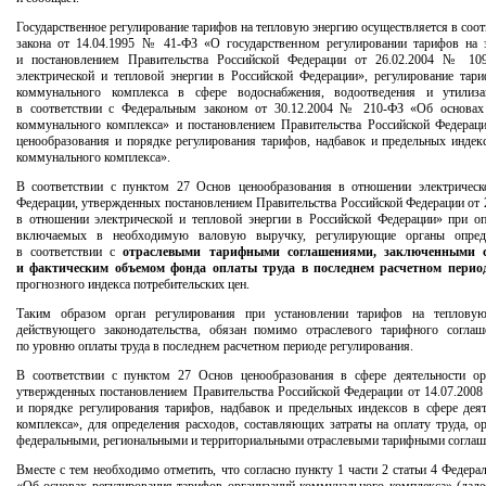
Государственное регулирование тарифов на тепловую энергию осуществляется в соо
закона от 14.04.1995 № 41-ФЗ «О государственном регулировании тарифов на
и постановлением Правительства Российской Федерации от 26.02.2004 № 10
электрической и тепловой энергии в Российской Федерации», регулирование тар
коммунального комплекса в сфере водоснабжения, водоотведения и утили
в соответствии с Федеральным законом от 30.12.2004 № 210-ФЗ «Об основах 
коммунального комплекса» и постановлением Правительства Российской Федерац
ценообразования и порядке регулирования тарифов, надбавок и предельных индекс
коммунального комплекса».
В соответствии с пунктом 27 Основ ценообразования в отношении электрическ
Федерации, утвержденных постановлением Правительства Российской Федерации от 
в отношении электрической и тепловой энергии в Российской Федерации» при оп
включаемых в необходимую валовую выручку, регулирующие органы опред
в соответствии с
отраслевыми тарифными соглашениями,
заключенными с
и фактическим объемом фонда оплаты труда в последнем расчетном перио
прогнозного индекса потребительских цен.
Таким образом орган регулирования при установлении тарифов на тепловую
действующего законодательства, обязан помимо отраслевого тарифного согла
по уровню оплаты труда в последнем расчетном периоде регулирования.
В соответствии с пунктом 27 Основ ценообразования в сфере деятельности ор
утвержденных постановлением Правительства Российской Федерации от 14.07.200
и порядке регулирования тарифов, надбавок и предельных индексов в сфере дея
комплекса», для определения расходов, составляющих затраты на оплату труда, о
федеральными, региональными и территориальными отраслевыми тарифными соглаш
Вместе с тем необходимо отметить, что согласно пункту 1 части 2 статьи 4 Федера