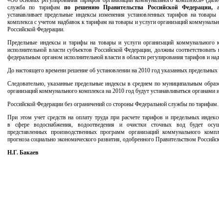
«Об основах регулирования тарифов организаций коммунального комплекса» (дал
служба по тарифам
по решению Правительства Российской Федерации,
устанавливает предельные индексы изменения установленных тарифов на товары 
комплекса с учетом надбавок к тарифам на товары и услуги организаций коммунальн
Российской Федерации.
Предельные индексы и тарифы на товары и услуги организаций коммунального к
исполнительной власти субъектов Российской Федерации, должны соответствовать
федеральным органом исполнительной власти в области регулирования тарифов и на
До настоящего времени решение об установлении на 2010 год указанных предельных 
Следовательно, указанные предельные индексы в среднем по муниципальным образ
организаций коммунального комплекса на 2010 год будут устанавливаться органами 
Российской Федерации без ограничений со стороны Федеральной службы по тарифам.
При этом учет средств на оплату труда при расчете тарифов и предельных индек
в сфере водоснабжения, водоотведения и очистки сточных вод будет осуще
представленных производственных программ организаций коммунального компл
прогноза социально экономического развития, одобренного Правительством Российс
Н.Г. Бакаев