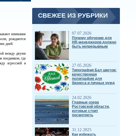
СВЕЖЕЕ ИЗ РУБРИКИ
07.07.2026
тывают внимание
Почему обучение для
воли, рождаются
HR-менеджеров должно
них дней.
быть непрерывным
 бой между двумя
м поединком, где
жду агрессией и
27.05.2026
Типография Бал цветов:
качественная
полиграфия для
бизнеса и личных нужд
24.02.2026
Главные озера
Ростовской области,
которые стоит
посмотреть
31.12.2025
Как избежать