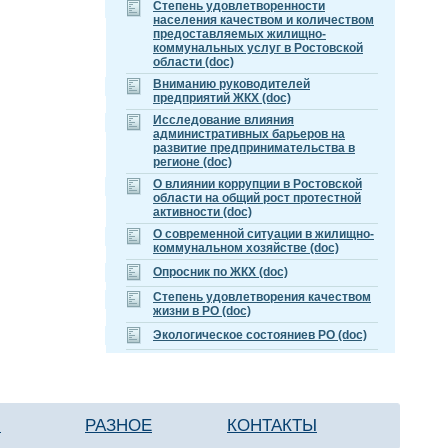
Cтепень удовлетворенности
населения качеством и количеством
предоставляемых жилищно-
коммунальных услуг в Ростовской
области (doc)
Вниманию руководителей
предприятий ЖКХ (doc)
Исследование влияния
административных барьеров на
развитие предпринимательства в
регионе (doc)
О влиянии коррупции в Ростовской
области на общий рост протестной
активности (doc)
О современной ситуации в жилищно-
коммунальном хозяйстве (doc)
Опросник по ЖКХ (doc)
Степень удовлетворения качеством
жизни в РО (doc)
Экологическое состояниев РО (doc)
И
КОНТАКТЫ
РАЗНОЕ