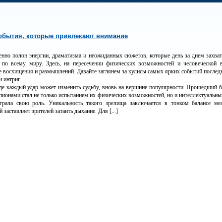
обытия, которые привлекают внимание
енно полон энергии, драматизма и неожиданных сюжетов, которые день за днем захва
по всему миру. Здесь, на пересечении физических возможностей и человеческой 
е восхищения и размышлений. Давайте заглянем за кулисы самых ярких событий послед
и интриг
где каждый удар может изменить судьбу, вновь на вершине популярности. Прошедший
ионами стал не только испытанием их физических возможностей, но и интеллектуальны
грала свою роль. Уникальность такого зрелища заключается в тонком балансе ме
й заставляет зрителей затаить дыхание. Для [...]