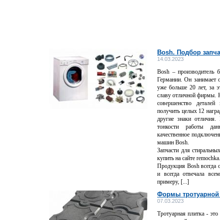
Bosh. Подбор запча
14.03.2023
Bosh – производитель б
Германии. Он занимает 
уже больше 20 лет, за 
славу отличной фирмы. 
совершенство деталей
получить целых 12 награ
другие знаки отличия.
тонкости работы да
качественное подключен
машин Bosh.
Запчасти для стиральны
купить на сайте remochka.
Продукция Bosh всегда 
и всегда отвечала все
примеру, [...]
Формы тротуарной
07.03.2023
Тротуарная плитка - эт