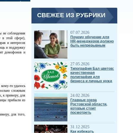
СВЕЖЕЕ ИЗ РУБРИКИ
07.07.2026
ты не соблюдения
Почему обучение для
 в этой сфере),
HR-менеджеров должно
рав и интересов
быть непрерывным
мощь и поддержку
онт домофонов и
27.05.2026
Типография Бал цветов:
качественная
полиграфия для
бизнеса и личных нужд
 кому-то удалось
овольно сложным
, к примеру, для
24.02.2026
ранцы прибыли из
Главные озера
Ростовской области,
которые стоит
посмотреть
имеру, для того,
31.12.2025
Как избежать