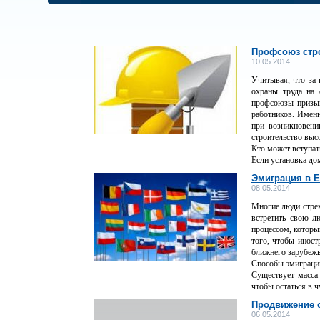
Профсоюз стро
10.05.2014
Учитывая, что за 
охраны труда на 
профсоюзы призыв
работников. Именн
при возникновени
строительство выс
Кто может вступат
Если установка дом
Эмиграция в 
08.05.2014
Многие люди стрем
встретить свою л
процессом, который
того, чтобы иност
ближнего зарубежь
Способы эмиграци
Существует масса 
чтобы остаться в ч
Продвижение 
06.05.2014