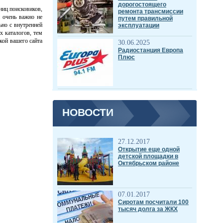
дорогостоящего
ниц поисковиков,
ремонта трансмиссии
 очень важно не
путем правильной
ьно с внутренней
эксплуатации
х каталогов, тем
кой вашего сайта
30.06.2025
Радиостанция Европа
Плюс
НОВОСТИ
27.12.2017
Открытие еще одной
детской площадки в
Октябрьском районе
07.01.2017
Сиротам посчитали 100
тысяч долга за ЖКХ