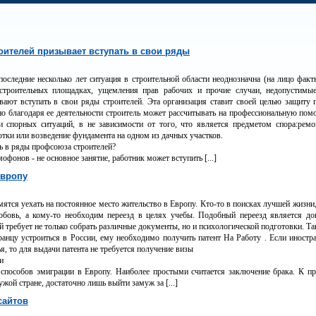
ителей призывает вступать в свои ряды
последние несколько лет ситуация в строительной области неоднозначна (на лицо фак
строительных площадках, ущемления прав рабочих и прочие случаи, недопустимые
ают вступать в свои ряды строителей. Эта организация ставит своей целью защиту п
о благодаря ее деятельности строитель может рассчитывать на профессиональную по
и спорных ситуаций, в не зависимости от того, что является предметом спора:рем
отки или возведение фундамента на одном из дачных участков.
ь в ряды профсоюза строителей?
офонов - не основное занятие, работник может вступить [...]
Европу
ятся уехать на постоянное место жительство в Европу. Кто-то в поисках лучшей жизни,
юбовь, а кому-то необходим переезд в целях учебы. Подобный переезд является д
 требует не только собрать различные документы, но и психологической подготовки. Так
ранцу устроиться в России, ему необходимо получить патент На Работу . Если иност
я, то для выдачи патента не требуется получение визы
и
способов эмиграции в Европу. Наиболее простыми считается заключение брака. К пр
ужой стране, достаточно лишь выйти замуж за [...]
сайтов