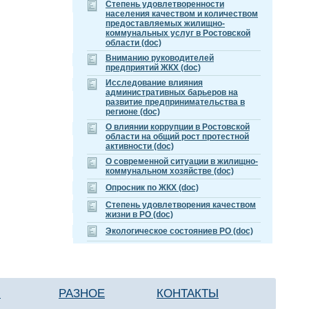
Cтепень удовлетворенности
населения качеством и количеством
предоставляемых жилищно-
коммунальных услуг в Ростовской
области (doc)
Вниманию руководителей
предприятий ЖКХ (doc)
Исследование влияния
административных барьеров на
развитие предпринимательства в
регионе (doc)
О влиянии коррупции в Ростовской
области на общий рост протестной
активности (doc)
О современной ситуации в жилищно-
коммунальном хозяйстве (doc)
Опросник по ЖКХ (doc)
Степень удовлетворения качеством
жизни в РО (doc)
Экологическое состояниев РО (doc)
И
КОНТАКТЫ
РАЗНОЕ