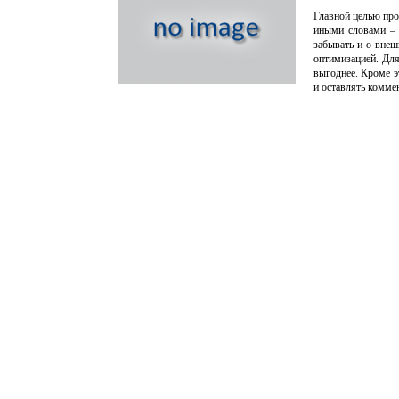
Главной целью прод
иными словами – 
забывать и о внеш
оптимизацией. Для
выгоднее. Кроме э
и оставлять коммен