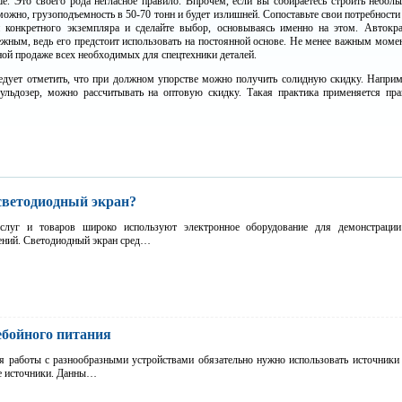
е. Это своего рода негласное правило. Впрочем, если вы собираетесь строить небол
зможно, грузоподъемность в 50-70 тонн и будет излишней. Сопоставьте свои потребности
и конкретного экземпляра и сделайте выбор, основываясь именно на этом. Автокр
жным, ведь его предстоит использовать на постоянной основе. Не менее важным моме
ной продаже всех необходимых для спецтехники деталей.
следует отметить, что при должном упорстве можно получить солидную скидку. Наприм
бульдозер, можно рассчитывать на оптовую скидку. Такая практика применяется пра
светодиодный экран?
луг и товаров широко используют электронное оборудование для демонстрации
ений. Светодиодный экран сред…
ебойного питания
я работы с разнообразными устройствами обязательно нужно использовать источники
ые источники. Данны…