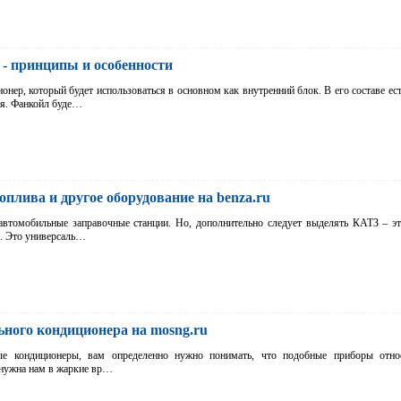
- принципы и особенности
нер, который будет использоваться в основном как внутренний блок. В его составе ес
ия. Фанкойл буде…
плива и другое оборудование на benza.ru
 автомобильные заправочные станции. Но, дополнительно следует выделять КАТЗ – э
. Это универсаль…
ного кондиционера на mosng.ru
ые кондиционеры, вам определенно нужно понимать, что подобные приборы отно
 нужна нам в жаркие вр…