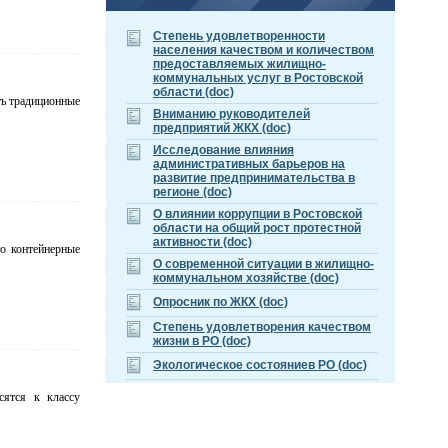
Cтепень удовлетворенности
населения качеством и количеством
предоставляемых жилищно-
коммунальных услуг в Ростовской
области (doc)
ть традиционные
Вниманию руководителей
предприятий ЖКХ (doc)
Исследование влияния
административных барьеров на
развитие предпринимательства в
регионе (doc)
О влиянии коррупции в Ростовской
области на общий рост протестной
активности (doc)
то контейнерные
О современной ситуации в жилищно-
коммунальном хозяйстве (doc)
Опросник по ЖКХ (doc)
Степень удовлетворения качеством
жизни в РО (doc)
Экологическое состояниев РО (doc)
сятся к классу