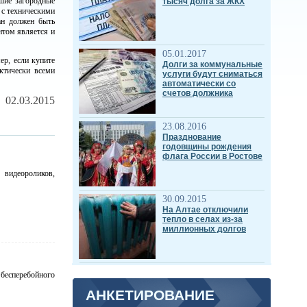
ьшие загородные
тысяч долга за ЖКХ
 с техническими
ан должен быть
нтом является и
05.01.2017
ер, если купите
Долги за коммунальные
ктически всеми
услуги будут сниматься
автоматически со
счетов должника
02.03.2015
23.08.2016
Празднование
годовщины рождения
флага России в Ростове
 видеороликов,
30.09.2015
На Алтае отключили
тепло в селах из-за
миллионных долгов
 бесперебойного
АНКЕТИРОВАНИЕ