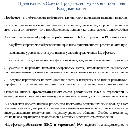
Председатель Совета Профсоюза - Чумаков Станислав
Владимирович
Профсоюз
- это объединение работников, где они сами принимают решения, выполняю
В основе профсоюза - наше понимание, что никто другой не будет решать наши про
друг с другом, потому что у нас общие цели, придти к которым можно только сообща
К основным задачам «
Профсоюза работников ЖКХ и строителей РО
» относятся:
- содействие практической реализации принципа приоритетности развития жилищно-
- повышение уровня жизни и улучшения условий труда членов
Профсоюза
;
- защита чести и достоинства, профессиональных, трудовых и социальных прав и п
- участие в выработке нормативно-правовых актов, затрагивающих социально-т
законодательными органами и органами исполнительной власти и местного самоупра
- ведение переговоров на всех уровнях власти в интересах и от имени работников
тарифного соглашения, коллективных договоров и соглашений, содействие их реализ
Основная миссия
Профессионального союза работников ЖКХ и строителей Ро
основу делового партнерства между работниками и руководством организаций, вход
В Ростовской области широко развернута программа обучающих семинаров для акти
местные комитеты, открыты и полностью укомплектованы офисы. Руководителям н
информационным технологиям, искусству делового общения. Особое внимание уд
социального партнерства профсоюзов с органами местного самоуправления.
«
Профсоюз работников ЖКХ и строителей РО
» надеется на плодотворное 